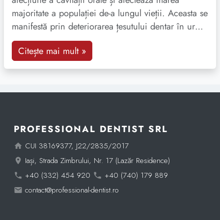
majoritate a populației de-a lungul vieții. Aceasta se
manifestă prin deteriorarea țesutului dentar în urma
acumulării bacteriilor și sub acțiunea mai multor
Citește mai mult »
factori nocivi.
PROFESSIONAL DENTIST SRL
CUI 38169377, J22/2835/2017
Iași, Strada Zimbrului, Nr. 17 (Lazăr Residence)
+40 (332) 454 920
+40 (740) 179 889
contact@professional-dentist.ro