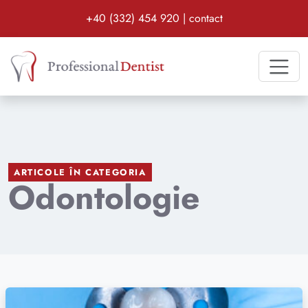
Date de contact:
Program zilnic:
+40 (332) 454 920
|
contact
Clinica stomatologică Professional Dentist di
ARTICOLE ÎN CATEGORIA
Odontologie
Citește mai mult