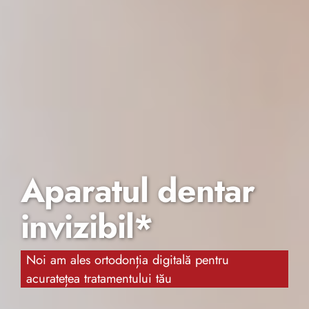
Aparatul dentar
invizibil*
Noi am ales ortodonția digitală pentru
acuratețea tratamentului tău