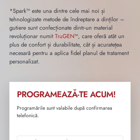
*Spark™ este una dintre cele mai noi și
tehnologizate metode de îndreptare a dinților –
gutiere sunt confecționate dintr-un material
revoluționar numit
TruGEN
™, care oferă atât un
plus de confort și durabilitate, cât și acuratețea
necesară pentru a aplica fidel planul de tratament
personalizat.
PROGRAMEAZĂ-TE ACUM!
Programările sunt valabile după confirmarea
telefonică.
Numele și prenumele