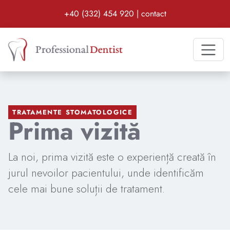
Date de contact:
Program zilnic:
+40 (332) 454 920
|
contact
Clinica stomatologică Professional Dentist di
TRATAMENTE STOMATOLOGICE
Prima vizită
La noi, prima vizită este o experiență creată în
jurul nevoilor pacientului, unde identificăm
cele mai bune soluții de tratament.