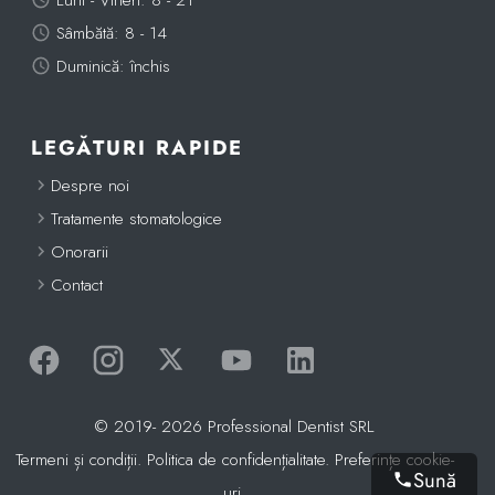
Sâmbătă: 8 - 14
Duminică: închis
LEGĂTURI RAPIDE
Despre noi
Tratamente stomatologice
Onorarii
Contact
Facebook
Instagram
Twitter (X)
Canal de Youtube
LinkedIn
© 2019- 2026 Professional Dentist SRL
Termeni și condiții.
Politica de confidențialitate
.
Preferințe cookie-
Sună
uri.