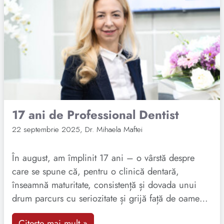
17 ani de Professional Dentist
22 septembrie 2025
,
Dr. Mihaela Maftei
În august, am împlinit 17 ani – o vârstă despre
care se spune că, pentru o clinică dentară,
înseamnă maturitate, consistență și dovada unui
drum parcurs cu seriozitate și grijă față de oameni.
Sunt valori în care am crezut de la început și care
Citește mai mult »