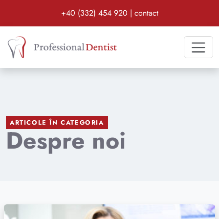
Date de contact:
Program zilnic:
+40 (332) 454 920
|
contact
Clinica stomatologică Professional Dentist di
ARTICOLE ÎN CATEGORIA
Despre noi
Citește mai mult