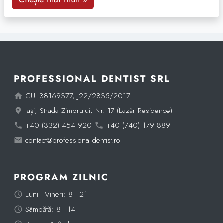
ne-au ajutat să construim tot ceea ce suntem astăzi.
Viziune: profesionalism […]
PROFESSIONAL DENTIST SRL
CUI 38169377, J22/2835/2017
Iași, Strada Zimbrului, Nr. 17 (Lazăr Residence)
+40 (332) 454 920
+40 (740) 179 889
contact@professional-dentist.ro
PROGRAM ZILNIC
Luni - Vineri: 8 - 21
Sâmbătă: 8 - 14