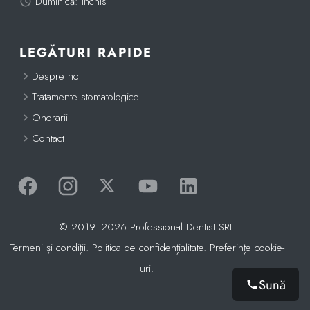
Duminică: închis
LEGĂTURI RAPIDE
Despre noi
Tratamente stomatologice
Onorarii
Contact
Facebook
Instagram
Twitter (X)
Canal de Youtube
LinkedIn
© 2019- 2026 Professional Dentist SRL
Termeni și condiții.
Politica de confidențialitate
.
Preferințe cookie-
uri.
Sună